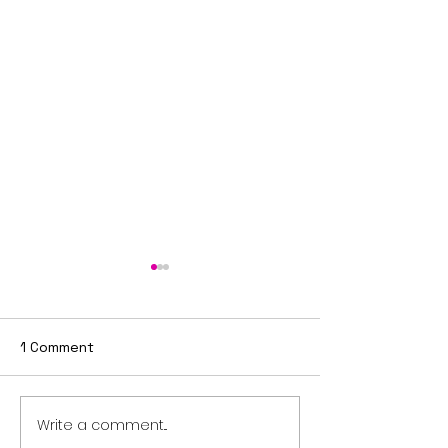
1 Comment
Write a comment...
Sixth Sunday after
Fifth Sunday a