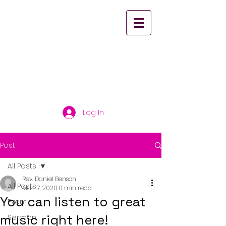
St. Paul's United
Church Scarborough
Log In
Post
All Posts
Rev. Daniel Benson
All Posts
Mar 17, 2020
0 min read
You can listen to great
Event
music right here!
Sermon